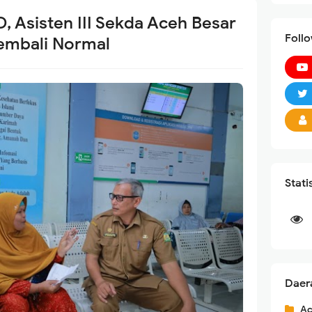
, Asisten III Sekda Aceh Besar
Foll
Kembali Normal
Stati
Daer
Ac