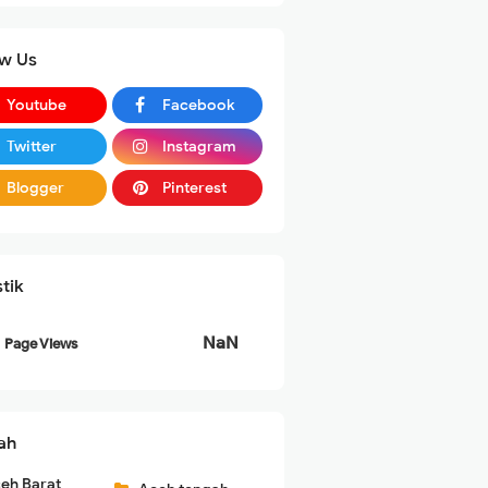
ow Us
Youtube
Facebook
Twitter
Instagram
Blogger
Pinterest
stik
NaN
ah
eh Barat