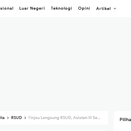
sional
Luar Negeri
Teknologi
Opini
Artikel
ita
RSUD
Tinjau Langsung RSUD, Asisten III Sekda Aceh Besar Pastikan Pelayanan Kembali Normal
Pili