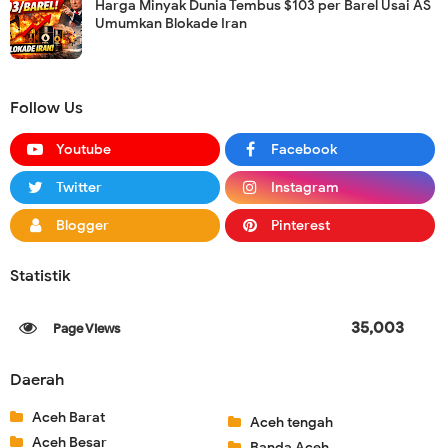
Harga Minyak Dunia Tembus $103 per Barel Usai AS
Umumkan Blokade Iran
Follow Us
Youtube
Facebook
Twitter
Instagram
Blogger
Pinterest
Statistik
35,003
Daerah
Aceh Barat
Aceh tengah
Aceh Besar
Banda Aceh